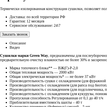
Термически изолированная конструкция сушилки, позволяет по
Доставка:
по всей территории РФ
Гарантия:
12 месяцев
Сервисное обслуживание:
24\7
Заказать звонок
Описание
Видео
Сушилки марки Green Way
, предназначены для послеуборочн
предварительную очистку влажностью не более 30% и засореннос
Марка топочного блока** — ВЖ(Г)-Р-2,0
Общая тепловая мощность — 2000 кВт
Общая электрическая мощность* — не более 37 кВт
Производительность сушки с охлаждением (для фуражной
Производительность с охлаждением (для рапса под биото
Производительность с охлаждением (для подсолнечника, 
Производительность с охлаждением (для кукурузы, пониж
Пропускная способность Регулированная от 0,1 до 40 т/ч
Приблизительная вместимость шахты – 40 т
Количество приемных (буферных) секций – 5 шт.