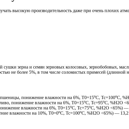
лучать высокую производительность даже при очень плохих атм
ой сушки зерна и семян зерновых колосовых, зернобобовых, мас
тью не более 5%, в том числе соломистых примесей (длинной не
о
о
 пшеницы, понижение влажности на 6%, Т0=15
С, Тс=100
С, %Н
о
о
пливо, понижение влажности на 6%, Т0=15
С, Тс=95
С, %Н2О <65
о
о
понижение влажности на 6%, Т0=15
С, Тс=75
С, %Н2О <65%) — 1
о
о
ение влажности на 10%, Т0=0
С, Тс=100
С, %Н2О <65%) — 13,2 